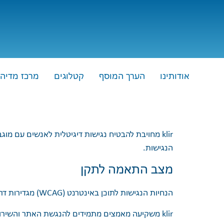
לתוכן
אודותינו
הערך המוסף
קטלוגים
מרכז מדיה
klir מחויבת להבטיח נגישות דיגיטלית לאנשים עם מ
הנגישות.
מצב התאמה לתקן
הנחיות הנגישות לתוכן באינטרנט (WCAG) מגדירות דרישות למעצבים ולמפתחים לשיפור הנגישות עבור אנשים עם מוגבלויות, בשלוש רמות: A‏, AA ו-AAA.
klir משקיעה מאמצים מתמידים להנגשת האתר והשירותים מתוך אמונה כי זו מחויבות מוסרית משותפת לאפשר שימוש חלק, נגיש וללא מגבלות גם עבור אנשים עם מוגבלויות.