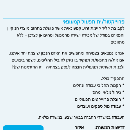
פרוייקטור/ית תפעול קמעונאי
לקבוצת קליר קיימת זרוע קמעונאית אשר פועלת בתחום מוצרי הניקיון
והפארם במודל של מכירה ישירה מהמפעל ומהיבואן לצרכן – ללא
מתווכים.
אנחנו נמצאים בצמיחה ומחפשים את האדם הנכון שיצמח יחד איתנו.
אם את/ה מחפש/ת תפקיד בו ניתן להוביל תהליכים, לשפר ביצועים
ולבנות תשתית תפעולית חכמה לעסק בצמחיה – זו ההזדמנות שלך!
התפקיד כולל:
* הקמת תהליכי עבודה ונהלים
* ניהול מלאי ומחסן
* הובלת פרוייקטים תפעוליים
* עבודה מול ספקים ועובדים
העבודה במשרדי החברה בבאר שבע, במשרה מלאה.
דרישות המשרה:
איזור