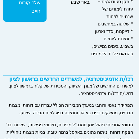
* תקן סטודנט/ית –
באר שבע
שלח קורות
יתרת לימודים של
חיים
שנתיים לפחות
* שליטה במחשבים
* דייקנות, סדר וארגון
* זמינות ליומיים
בשבוע, בימים גמישים,
בהתאם ללו"ז הלימודים
רכז/ת אדמיניסטרציה, למשרדים החדשים בראשון לציון
למשרדים החדשים של מערך השיווק והמכירות של קליר בראשון לציון,
דרוש/ה רכז/ת אדמיניסטרציה.
תפקיד דינאמי ורוחבי במערך המכירות הכולל עבודה עם דוחות, מצגות,
מכרזים, ממשקים רבים בארגון ותמיכה בפעילויות מכירה ושיווק.
תחומי אחריות: ניהול יומן סמנכ"ל מכירות, סיכומי פגישות, ישיבות וכד’.
הפקת דוחות וניתוח נתונים באקסל ברמה טובה, בניית מצגות ניהוליות