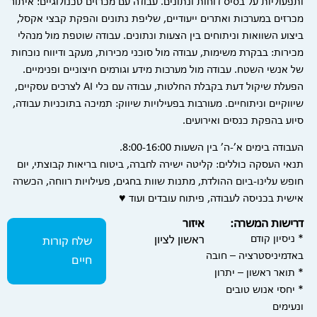
ותפעוליות על בסיס דוחות ונתונים. עבודה עם מכרזים טכנולוגיים: איתור
מכרזים במערכות ואתרים ייעודיים, שליפת נתונים והפקת קבצי אקסל,
ביצוע השוואות וניתוחים בין הצעות ונתונים. עבודה שוטפת מול מנהלי
מכירות: בבקרת משימות, עבודה מול סוכני מכירות, מעקב ודיווח נוכחות
של אנשי השטח. עבודה מול מערכות מידע וגורמים חיצוניים ופנימיים.
הפעלת שיקול דעת בקבלת החלטות, עבודה עם כלי AI לצרכים עסקיים,
שיווקיים וניתוחיים. מעורבות בפעילויות שיווק: תמיכה בתוכניות עבודה,
סיוע בהפקת כנסים ואירועים.
העבודה בימים א’-ה’ בין השעות 8:00-16:00.
תנאי העסקה כוללים: קליטה ישירה לחברה, ביטוח בריאות קבוצתי, יום
חופש עלינו-ביום ההולדת, מתנות שוות בחגים, פעילויות רווחה, הכשרה
אישית בכניסה לעבודה, פיתוח עובדים ועוד ♥
דרישות המשרה:
איזור
* ניסיון קודם
ראשון לציון
שלח קורות
באדמיניסטרציה – חובה
חיים
* תואר ראשון – יתרון
* יחסי אנוש טובים
ונעימים