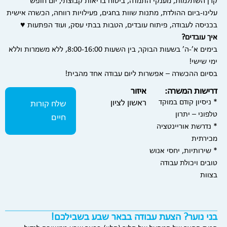
קרן השתלמות, מענקי התמדה, ביטוח בריאות קבוצתי, יום חופש
עלינו-ביום ההולדת, מתנות שוות בחגים, פעילויות רווחה, הכשרה אישית
בכניסה לעבודה, פיתוח עובדים, הטבות בבתי עסק, ועוד הפתעות ♥
איך עובדים?
בימים א’-ה’ בשעות הבוקר, בין השעות 8:00-16:00, ללא משמרות וללא
ימי שישי!
בסיום ההכשרה – אפשרות ליום עבודה אחד מהבית!
דרישות המשרה:
איזור
* ניסיון קודם במוקד
ראשון לציון
שלח קורות
טלפוני – יתרון
חיים
* נדרשת אוריינטציה
מכירתית
* שירותיות, יחסי אנוש
טובים ויכולת עבודה
בצוות
בני נוער? הצעת עבודה בבאר שבע בשבילכם!