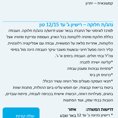
קמעונאית – יתרון
נהג/ת חלוקה – רישיון ג' עד 12/15 טון
למרכז לוגיסטי של החברה בבאר שבע דרוש/ה נהג/ת חלוקה. העבודה
כוללת חלוקת סחורה ללקוחות בכל הארץ, העמסת ופריקת סחורה אצל
הלקוחות, אחריות מלאה על המשאית, עבודה עם אפליקציה רלוונטית.
קליר הינה מפעל חיוני ובשעות משבר עיקר העבודה הינה מול בסיסי
צה"ל ובתי חולים. העבודה בימים א'-ו'.
*קליטה ישירה לחברה
*פרמיות גבוהות ומענק עבודה
*כרטיס תן ביס
*תנאי העסקה מעולים וסל רווחה עשיר הכולל:
ביטוח בריאות קבוצתי, יום חופש עלינו-ביום ההולדת, מתנות שוות
בחגים, פעילויות רווחה, הכשרה אישית בכניסה לעבודה, פיתוח עובדים,
הטבות בבתי עסק, ועוד הפתעות
דרישות המשרה:
איזור
* רישיון נהיגה ג' עד 12
באר שבע
שלח קורות