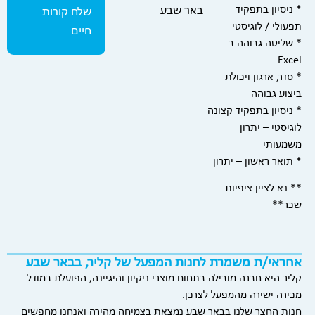
* ניסיון בתפקיד
באר שבע
שלח קורות
תפעולי / לוגיסטי
חיים
* שליטה גבוהה ב-
Excel
* סדר, ארגון ויכולת
ביצוע גבוהה
* ניסיון בתפקיד קצונה
לוגיסטי – יתרון
משמעותי
* תואר ראשון – יתרון
** נא לציין ציפיות
שכר**
אחראי/ת משמרת לחנות המפעל של קליר, בבאר שבע
קליר היא חברה מובילה בתחום מוצרי ניקיון והיגיינה, הפועלת במודל
מכירה ישירה מהמפעל לצרכן.
חנות החצר שלנו בבאר שבע נמצאת בצמיחה מהירה ואנחנו מחפשים