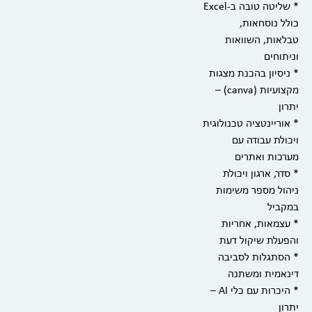
* שליטה טובה ב-Excel
כולל נוסחאות,
טבלאות, השוואות
וניתוחים
* ניסיון בהכנת מצגות
מקצועיות (canva) –
יתרון
* אוריינטציה טכנולוגית
ויכולת עבודה עם
מערכות ואתרים
* סדר, ארגון ויכולת
ניהול מספר משימות
במקביל
* עצמאות, אחריות
והפעלת שיקול דעת
* הסתגלות לסביבה
דינאמית ומשתנה
* היכרות עם כלי AI –
יתרון